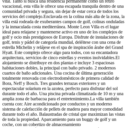
vital. Tanto si busca una residencia permanente como un retiro
vacacional, esta villa le ofrece una escapada tranquila dentro de una
comunidad privada y segura, sin dejar de estar cerca de todos los
servicios del complejo.Enclavada en la colina más alta de la zona, la
villa está rodeada de exuberantes campos de golf, colinas onduladas
y la inmaculada costa mediterránea. Monte Leon Villa es el lugar
ideal para relajarse y mantenerse activo en uno de los complejos de
golf y ocio más prestigiosos de Europa. Disfrute de instalaciones de
golf, tenis y pádel de categoría mundial, deléitese con una cena de
estrella Michelin y relájese en el spa de inspiración árabe del Grand
Hyatt. Este complejo ofrece algo para todos, con su encantadora
arquitectura, servicios de cinco estrellas y eventos inolvidables.El
alojamiento se distribuye en dos plantas e incluye 3 espaciosas
habitaciones dobles, la principal con baño privado. 2 modernos
cuartos de baño adicionales. Una cocina de última generación
totalmente renovada con electrodomésticos de primera calidad de
Bora, Neff y Bosch. Tres grandes terrazas exteriores y un
espectacular solarium en la azotea, perfecto para disfrutar del sol
durante todo el año. Una piscina privada climatizada de 10 m y una
amplia zona de barbacoa para el entretenimiento.La villa también
cuenta con: Aire acondicionado por conductos y un moderno
sistema de calefacción de pellets de madera para mayor comodidad
durante todo el año. Balaustradas de cristal que maximizan las vistas
de toda la propiedad. Aparcamiento para un buggy de golf y un
coche, con un cobertizo de almacenamiento