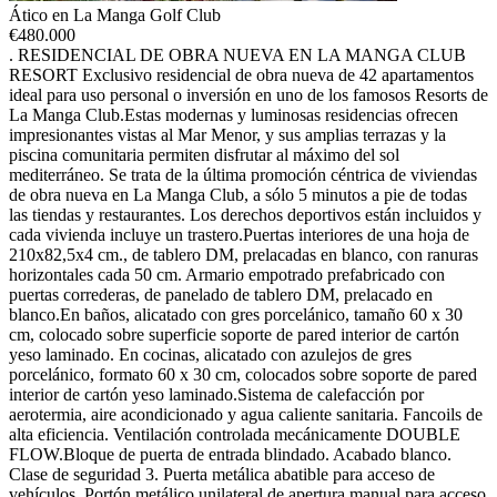
Ático en La Manga Golf Club
€
480.000
. RESIDENCIAL DE OBRA NUEVA EN LA MANGA CLUB
RESORT Exclusivo residencial de obra nueva de 42 apartamentos
ideal para uso personal o inversión en uno de los famosos Resorts de
La Manga Club.Estas modernas y luminosas residencias ofrecen
impresionantes vistas al Mar Menor, y sus amplias terrazas y la
piscina comunitaria permiten disfrutar al máximo del sol
mediterráneo. Se trata de la última promoción céntrica de viviendas
de obra nueva en La Manga Club, a sólo 5 minutos a pie de todas
las tiendas y restaurantes. Los derechos deportivos están incluidos y
cada vivienda incluye un trastero.Puertas interiores de una hoja de
210x82,5x4 cm., de tablero DM, prelacadas en blanco, con ranuras
horizontales cada 50 cm. Armario empotrado prefabricado con
puertas correderas, de panelado de tablero DM, prelacado en
blanco.En baños, alicatado con gres porcelánico, tamaño 60 x 30
cm, colocado sobre superficie soporte de pared interior de cartón
yeso laminado. En cocinas, alicatado con azulejos de gres
porcelánico, formato 60 x 30 cm, colocados sobre soporte de pared
interior de cartón yeso laminado.Sistema de calefacción por
aerotermia, aire acondicionado y agua caliente sanitaria. Fancoils de
alta eficiencia. Ventilación controlada mecánicamente DOUBLE
FLOW.Bloque de puerta de entrada blindado. Acabado blanco.
Clase de seguridad 3. Puerta metálica abatible para acceso de
vehículos. Portón metálico unilateral de apertura manual para acceso