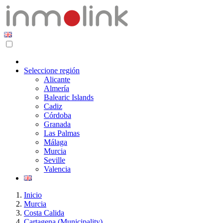
Seleccione región
Alicante
Almería
Balearic Islands
Cadiz
Córdoba
Granada
Las Palmas
Málaga
Murcia
Seville
Valencia
Inicio
Murcia
Costa Calida
Cartagena (Municipality)