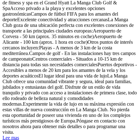
de fitness y spa en el Grand Hyatt La Manga Club Golf &
SpaAcceso privado a la playa y excelentes opciones
gastronómicasCampos de fútbol FIFA para los amantes del
deporteExcelente conectividad y atracciones cercanasLa Manga
Club goza de una ubicación perfecta con excelentes conexiones de
transporte a las principales ciudades europeas:Aeropuerto de
Corvera - 50 km (aprox. 35 minutos en coche)Aeropuerto de
Alicante - 100 km (aprox. 1 hora en coche)Otros puntos de interés
cercanos incluyen:Playas - A menos de 3 km de la costa
mediterránea.Campos de golf - En las instalaciones hay tres campos
de campeonatoCentros comerciales - Situados a 10-15 km de
distancia para todas sus necesidades comercialesPuertos deportivos -
Accesibles a menos de 20 km para los amantes de la vela y los
deportes acuáticosEl lugar ideal para una vida de lujoLa Manga
Club ofrece una comunidad vibrante y segura, ideal para familias,
jubilados y entusiastas del golf. Disfrute de un estilo de vida
tranquilo y privado con acceso a instalaciones de primera clase, todo
ello rodeado de belleza natural y comodidades
modernas.Experimente la vida de lujo en su máxima expresión con
estas villas de nueva construcción en La Manga Club. No pierda
esta oportunidad de poseer una vivienda en uno de los complejos
turísticos más prestigiosos de Europa.Póngase en contacto con
nosotros ahora para obtener más detalles o para programar una
visita.
Lee mas