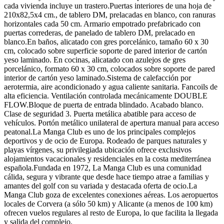
cada vivienda incluye un trastero.Puertas interiores de una hoja de
210x82,5x4 cm., de tablero DM, prelacadas en blanco, con ranuras
horizontales cada 50 cm. Armario empotrado prefabricado con
puertas correderas, de panelado de tablero DM, prelacado en
blanco.En baños, alicatado con gres porcelánico, tamaño 60 x 30
cm, colocado sobre superficie soporte de pared interior de cartón
yeso laminado. En cocinas, alicatado con azulejos de gres
porcelánico, formato 60 x 30 cm, colocados sobre soporte de pared
interior de cartón yeso laminado.Sistema de calefacción por
aerotermia, aire acondicionado y agua caliente sanitaria. Fancoils de
alta eficiencia. Ventilación controlada mecánicamente DOUBLE
FLOW.Bloque de puerta de entrada blindado. Acabado blanco.
Clase de seguridad 3. Puerta metálica abatible para acceso de
vehículos. Portón metálico unilateral de apertura manual para acceso
peatonal.La Manga Club es uno de los principales complejos
deportivos y de ocio de Europa. Rodeado de parques naturales y
playas vírgenes, su privilegiada ubicación ofrece exclusivos
alojamientos vacacionales y residenciales en la costa mediterránea
española.Fundada en 1972, La Manga Club es una comunidad
cálida, segura y vibrante que desde hace tiempo atrae a familias y
amantes del golf con su variada y destacada oferta de ocio.La
Manga Club goza de excelentes conexiones aéreas. Los aeropuertos
locales de Corvera (a sólo 50 km) y Alicante (a menos de 100 km)
ofrecen vuelos regulares al resto de Europa, lo que facilita la llegada
y salida del complejo.