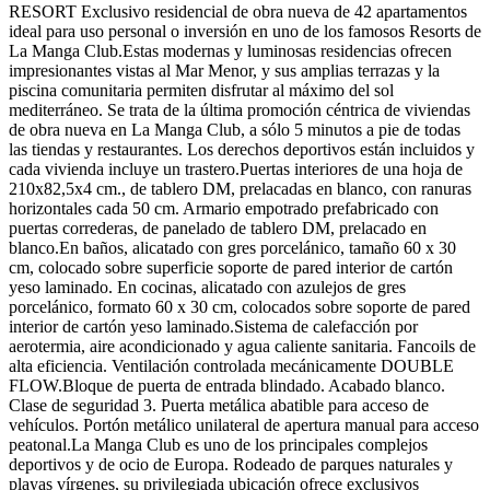
RESORT Exclusivo residencial de obra nueva de 42 apartamentos
ideal para uso personal o inversión en uno de los famosos Resorts de
La Manga Club.Estas modernas y luminosas residencias ofrecen
impresionantes vistas al Mar Menor, y sus amplias terrazas y la
piscina comunitaria permiten disfrutar al máximo del sol
mediterráneo. Se trata de la última promoción céntrica de viviendas
de obra nueva en La Manga Club, a sólo 5 minutos a pie de todas
las tiendas y restaurantes. Los derechos deportivos están incluidos y
cada vivienda incluye un trastero.Puertas interiores de una hoja de
210x82,5x4 cm., de tablero DM, prelacadas en blanco, con ranuras
horizontales cada 50 cm. Armario empotrado prefabricado con
puertas correderas, de panelado de tablero DM, prelacado en
blanco.En baños, alicatado con gres porcelánico, tamaño 60 x 30
cm, colocado sobre superficie soporte de pared interior de cartón
yeso laminado. En cocinas, alicatado con azulejos de gres
porcelánico, formato 60 x 30 cm, colocados sobre soporte de pared
interior de cartón yeso laminado.Sistema de calefacción por
aerotermia, aire acondicionado y agua caliente sanitaria. Fancoils de
alta eficiencia. Ventilación controlada mecánicamente DOUBLE
FLOW.Bloque de puerta de entrada blindado. Acabado blanco.
Clase de seguridad 3. Puerta metálica abatible para acceso de
vehículos. Portón metálico unilateral de apertura manual para acceso
peatonal.La Manga Club es uno de los principales complejos
deportivos y de ocio de Europa. Rodeado de parques naturales y
playas vírgenes, su privilegiada ubicación ofrece exclusivos