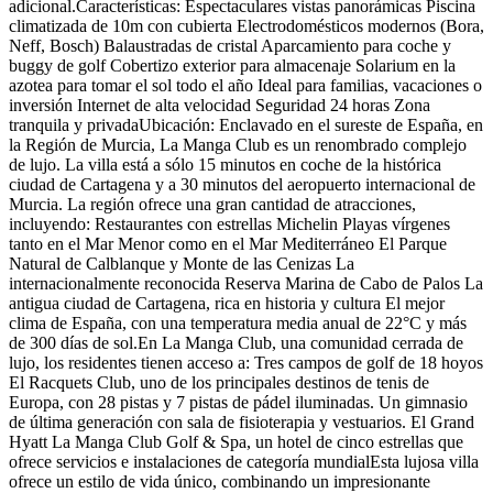
adicional.Características: Espectaculares vistas panorámicas Piscina
climatizada de 10m con cubierta Electrodomésticos modernos (Bora,
Neff, Bosch) Balaustradas de cristal Aparcamiento para coche y
buggy de golf Cobertizo exterior para almacenaje Solarium en la
azotea para tomar el sol todo el año Ideal para familias, vacaciones o
inversión Internet de alta velocidad Seguridad 24 horas Zona
tranquila y privadaUbicación: Enclavado en el sureste de España, en
la Región de Murcia, La Manga Club es un renombrado complejo
de lujo. La villa está a sólo 15 minutos en coche de la histórica
ciudad de Cartagena y a 30 minutos del aeropuerto internacional de
Murcia. La región ofrece una gran cantidad de atracciones,
incluyendo: Restaurantes con estrellas Michelin Playas vírgenes
tanto en el Mar Menor como en el Mar Mediterráneo El Parque
Natural de Calblanque y Monte de las Cenizas La
internacionalmente reconocida Reserva Marina de Cabo de Palos La
antigua ciudad de Cartagena, rica en historia y cultura El mejor
clima de España, con una temperatura media anual de 22°C y más
de 300 días de sol.En La Manga Club, una comunidad cerrada de
lujo, los residentes tienen acceso a: Tres campos de golf de 18 hoyos
El Racquets Club, uno de los principales destinos de tenis de
Europa, con 28 pistas y 7 pistas de pádel iluminadas. Un gimnasio
de última generación con sala de fisioterapia y vestuarios. El Grand
Hyatt La Manga Club Golf & Spa, un hotel de cinco estrellas que
ofrece servicios e instalaciones de categoría mundialEsta lujosa villa
ofrece un estilo de vida único, combinando un impresionante