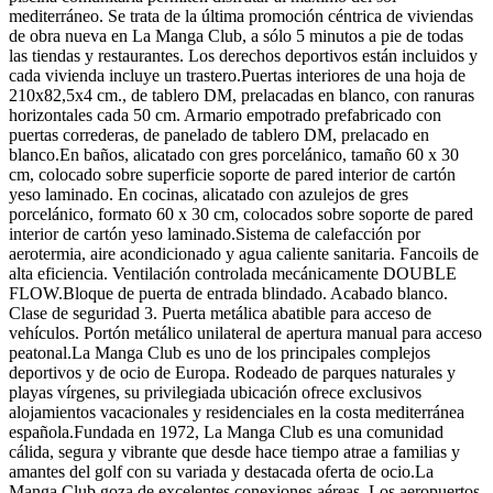
mediterráneo. Se trata de la última promoción céntrica de viviendas
de obra nueva en La Manga Club, a sólo 5 minutos a pie de todas
las tiendas y restaurantes. Los derechos deportivos están incluidos y
cada vivienda incluye un trastero.Puertas interiores de una hoja de
210x82,5x4 cm., de tablero DM, prelacadas en blanco, con ranuras
horizontales cada 50 cm. Armario empotrado prefabricado con
puertas correderas, de panelado de tablero DM, prelacado en
blanco.En baños, alicatado con gres porcelánico, tamaño 60 x 30
cm, colocado sobre superficie soporte de pared interior de cartón
yeso laminado. En cocinas, alicatado con azulejos de gres
porcelánico, formato 60 x 30 cm, colocados sobre soporte de pared
interior de cartón yeso laminado.Sistema de calefacción por
aerotermia, aire acondicionado y agua caliente sanitaria. Fancoils de
alta eficiencia. Ventilación controlada mecánicamente DOUBLE
FLOW.Bloque de puerta de entrada blindado. Acabado blanco.
Clase de seguridad 3. Puerta metálica abatible para acceso de
vehículos. Portón metálico unilateral de apertura manual para acceso
peatonal.La Manga Club es uno de los principales complejos
deportivos y de ocio de Europa. Rodeado de parques naturales y
playas vírgenes, su privilegiada ubicación ofrece exclusivos
alojamientos vacacionales y residenciales en la costa mediterránea
española.Fundada en 1972, La Manga Club es una comunidad
cálida, segura y vibrante que desde hace tiempo atrae a familias y
amantes del golf con su variada y destacada oferta de ocio.La
Manga Club goza de excelentes conexiones aéreas. Los aeropuertos