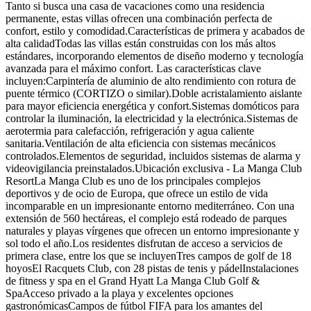
Tanto si busca una casa de vacaciones como una residencia
permanente, estas villas ofrecen una combinación perfecta de
confort, estilo y comodidad.Características de primera y acabados de
alta calidadTodas las villas están construidas con los más altos
estándares, incorporando elementos de diseño moderno y tecnología
avanzada para el máximo confort. Las características clave
incluyen:Carpintería de aluminio de alto rendimiento con rotura de
puente térmico (CORTIZO o similar).Doble acristalamiento aislante
para mayor eficiencia energética y confort.Sistemas domóticos para
controlar la iluminación, la electricidad y la electrónica.Sistemas de
aerotermia para calefacción, refrigeración y agua caliente
sanitaria.Ventilación de alta eficiencia con sistemas mecánicos
controlados.Elementos de seguridad, incluidos sistemas de alarma y
videovigilancia preinstalados.Ubicación exclusiva - La Manga Club
ResortLa Manga Club es uno de los principales complejos
deportivos y de ocio de Europa, que ofrece un estilo de vida
incomparable en un impresionante entorno mediterráneo. Con una
extensión de 560 hectáreas, el complejo está rodeado de parques
naturales y playas vírgenes que ofrecen un entorno impresionante y
sol todo el año.Los residentes disfrutan de acceso a servicios de
primera clase, entre los que se incluyenTres campos de golf de 18
hoyosEl Racquets Club, con 28 pistas de tenis y pádelInstalaciones
de fitness y spa en el Grand Hyatt La Manga Club Golf &
SpaAcceso privado a la playa y excelentes opciones
gastronómicasCampos de fútbol FIFA para los amantes del