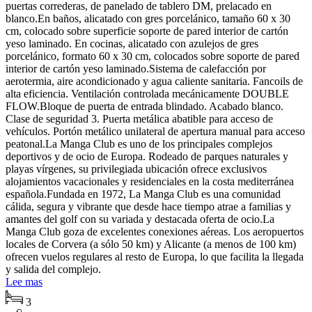
puertas correderas, de panelado de tablero DM, prelacado en
blanco.En baños, alicatado con gres porcelánico, tamaño 60 x 30
cm, colocado sobre superficie soporte de pared interior de cartón
yeso laminado. En cocinas, alicatado con azulejos de gres
porcelánico, formato 60 x 30 cm, colocados sobre soporte de pared
interior de cartón yeso laminado.Sistema de calefacción por
aerotermia, aire acondicionado y agua caliente sanitaria. Fancoils de
alta eficiencia. Ventilación controlada mecánicamente DOUBLE
FLOW.Bloque de puerta de entrada blindado. Acabado blanco.
Clase de seguridad 3. Puerta metálica abatible para acceso de
vehículos. Portón metálico unilateral de apertura manual para acceso
peatonal.La Manga Club es uno de los principales complejos
deportivos y de ocio de Europa. Rodeado de parques naturales y
playas vírgenes, su privilegiada ubicación ofrece exclusivos
alojamientos vacacionales y residenciales en la costa mediterránea
española.Fundada en 1972, La Manga Club es una comunidad
cálida, segura y vibrante que desde hace tiempo atrae a familias y
amantes del golf con su variada y destacada oferta de ocio.La
Manga Club goza de excelentes conexiones aéreas. Los aeropuertos
locales de Corvera (a sólo 50 km) y Alicante (a menos de 100 km)
ofrecen vuelos regulares al resto de Europa, lo que facilita la llegada
y salida del complejo.
Lee mas
3