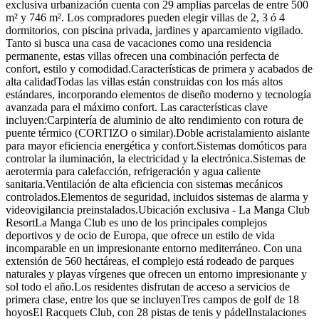
exclusiva urbanización cuenta con 29 amplias parcelas de entre 500
m² y 746 m². Los compradores pueden elegir villas de 2, 3 ó 4
dormitorios, con piscina privada, jardines y aparcamiento vigilado.
Tanto si busca una casa de vacaciones como una residencia
permanente, estas villas ofrecen una combinación perfecta de
confort, estilo y comodidad.Características de primera y acabados de
alta calidadTodas las villas están construidas con los más altos
estándares, incorporando elementos de diseño moderno y tecnología
avanzada para el máximo confort. Las características clave
incluyen:Carpintería de aluminio de alto rendimiento con rotura de
puente térmico (CORTIZO o similar).Doble acristalamiento aislante
para mayor eficiencia energética y confort.Sistemas domóticos para
controlar la iluminación, la electricidad y la electrónica.Sistemas de
aerotermia para calefacción, refrigeración y agua caliente
sanitaria.Ventilación de alta eficiencia con sistemas mecánicos
controlados.Elementos de seguridad, incluidos sistemas de alarma y
videovigilancia preinstalados.Ubicación exclusiva - La Manga Club
ResortLa Manga Club es uno de los principales complejos
deportivos y de ocio de Europa, que ofrece un estilo de vida
incomparable en un impresionante entorno mediterráneo. Con una
extensión de 560 hectáreas, el complejo está rodeado de parques
naturales y playas vírgenes que ofrecen un entorno impresionante y
sol todo el año.Los residentes disfrutan de acceso a servicios de
primera clase, entre los que se incluyenTres campos de golf de 18
hoyosEl Racquets Club, con 28 pistas de tenis y pádelInstalaciones